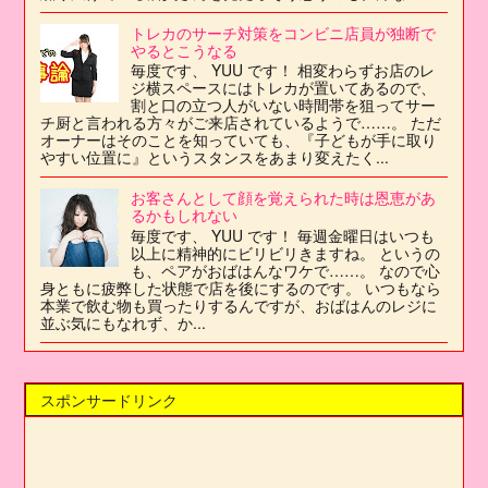
トレカのサーチ対策をコンビニ店員が独断で
やるとこうなる
毎度です、 YUU です！ 相変わらずお店のレ
ジ横スペースにはトレカが置いてあるので、
割と口の立つ人がいない時間帯を狙ってサー
チ厨と言われる方々がご来店されているようで……。 ただ
オーナーはそのことを知っていても、『子どもが手に取り
やすい位置に』というスタンスをあまり変えたく...
お客さんとして顔を覚えられた時は恩恵があ
るかもしれない
毎度です、 YUU です！ 毎週金曜日はいつも
以上に精神的にビリビリきますね。 というの
も、ペアがおばはんなワケで……。 なので心
身ともに疲弊した状態で店を後にするのです。 いつもなら
本業で飲む物も買ったりするんですが、おばはんのレジに
並ぶ気にもなれず、か...
スポンサードリンク