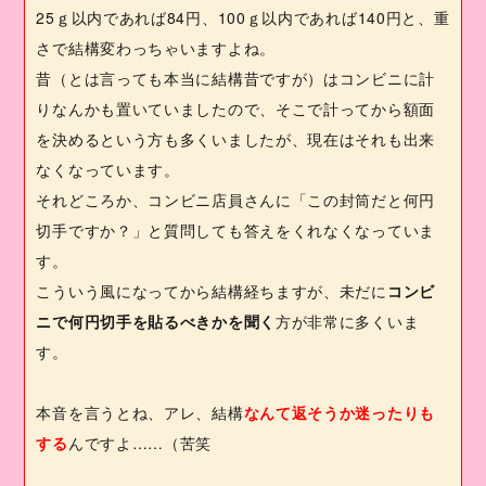
25
ｇ以内であれば
84
円、
100
ｇ以内であれば
140
円と、重
さで結構変わっちゃいますよね。
昔（とは言っても本当に結構昔ですが）はコンビニに計
りなんかも置いていましたので、そこで計ってから額面
を決めるという方も多くいましたが、現在はそれも出来
なくなっています。
それどころか、コンビニ店員さんに「この封筒だと何円
切手ですか？」と質問しても答えをくれなくなっていま
す。
こういう風になってから結構経ちますが、未だに
コンビ
ニで何円切手を貼るべきかを聞く
方が非常に多くいま
す。
本音を言うとね、アレ、結構
なんて返そうか迷ったりも
する
んですよ……（苦笑