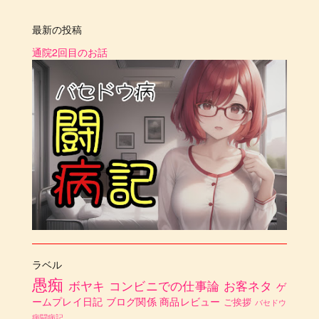
最新の投稿
通院2回目のお話
ラベル
愚痴
ボヤキ
コンビニでの仕事論
お客ネタ
ゲ
ームプレイ日記
ブログ関係
商品レビュー
ご挨拶
バセドウ
病闘病記