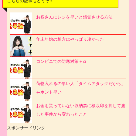
こちらの記事もどうぞ!!
お客さんにレジを早いと錯覚させる方法
年末年始の相方はやっぱり凄かった
コンビニでの防寒対策＋α
荷物入れるの早い人「タイムアタックだから」
←ホント早い
お金を貰っていない収納票に検収印を押して渡
した事件から変わったこと
スポンサードリンク