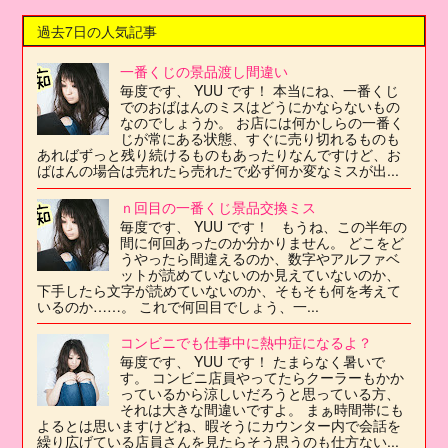
過去7日の人気記事
一番くじの景品渡し間違い
毎度です、 YUU です！ 本当にね、一番くじ
でのおばはんのミスはどうにかならないもの
なのでしょうか。 お店には何かしらの一番く
じが常にある状態、すぐに売り切れるものも
あればずっと残り続けるものもあったりなんですけど、お
ばはんの場合は売れたら売れたで必ず何か変なミスが出...
ｎ回目の一番くじ景品交換ミス
毎度です、 YUU です！ もうね、この半年の
間に何回あったのか分かりません。 どこをど
うやったら間違えるのか、数字やアルファベ
ットが読めていないのか見えていないのか、
下手したら文字が読めていないのか、そもそも何を考えて
いるのか……。 これで何回目でしょう、一...
コンビニでも仕事中に熱中症になるよ？
毎度です、 YUU です！ たまらなく暑いで
す。 コンビニ店員やってたらクーラーもかか
っているから涼しいだろうと思っている方、
それは大きな間違いですよ。 まぁ時間帯にも
よるとは思いますけどね、暇そうにカウンター内で会話を
繰り広げている店員さんを見たらそう思うのも仕方ない...