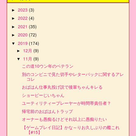
2023
(3)
►
2022
(4)
►
2021
(35)
►
2020
(72)
►
2019
(174)
▼
12月
(9)
►
11月
(9)
▼
この道10ウン年のベテラン
別のコンビニで見た切手やレターパックに関するアレ
コレ
おばはん仕事丸投げ説で後輩ちゃんキレる
ショーピーじいちゃん
ユーティリティープレーヤーが時間帯責任者？
帰宅前のおばはんトラップ
オーナーも愚痴るけどそれ以上に愚痴りたい
【ゲームプレイ日記】かな～りお久しぶりの艦これ
【#15】