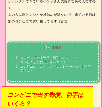
がレンタルできているイケボさん大好きな例の人ですの
で……。
あの人は割とレジとか袋詰めが雑なので、来ている時は
別のコンビニで買い物してます（苦笑
目次
[
非表示
]
1.
コンビニで出す郵便、切手はいくら？
2.
コンビニ店員に聞いちゃダメ！
3.
コンビニのポストに入らないレターパックはどう
すれば？
コンビニで出す郵便、切手は
いくら？