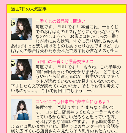
過去7日の人気記事
一番くじの景品渡し間違い
毎度です、 YUU です！ 本当にね、一番くじ
でのおばはんのミスはどうにかならないもの
なのでしょうか。 お店には何かしらの一番く
じが常にある状態、すぐに売り切れるものも
あればずっと残り続けるものもあったりなんですけど、お
ばはんの場合は売れたら売れたで必ず何か変なミスが出...
ｎ回目の一番くじ景品交換ミス
毎度です、 YUU です！ もうね、この半年の
間に何回あったのか分かりません。 どこをど
うやったら間違えるのか、数字やアルファベ
ットが読めていないのか見えていないのか、
下手したら文字が読めていないのか、そもそも何を考えて
いるのか……。 これで何回目でしょう、一...
コンビニでも仕事中に熱中症になるよ？
毎度です、 YUU です！ たまらなく暑いで
す。 コンビニ店員やってたらクーラーもかか
っているから涼しいだろうと思っている方、
それは大きな間違いですよ。 まぁ時間帯にも
よるとは思いますけどね、暇そうにカウンター内で会話を
繰り広げている店員さんを見たらそう思うのも仕方ない...