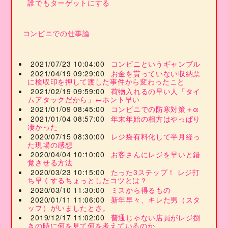
誰でもターゲットにする
コンビニでの仕事論
2021/07/23 10:04:00
コンビニというギャンブル
2021/04/19 09:29:00
お金を貰っていない収納票
に検収印を押して渡した事件から変わったこと
2021/02/19 09:59:00
荷物入れるの早い人「タイ
ムアタックだから」←ホント早い
2021/01/09 08:45:00
コンビニでの防寒対策＋α
2021/01/04 08:57:00
年末年始の相方はやっぱり
凄かった
2020/07/15 08:30:00
レジ袋有料化して半月経っ
た現場の感想
2020/04/04 10:10:00
お客さんにレジを早いと錯
覚させる方法
2020/03/23 10:15:00
たった3ステップ！ レジ打
ち早くするちょっとしたコツとは？
2020/03/10 11:30:00
ミスから得るもの
2020/01/11 11:06:00
新年早々、キレた男（スタ
ッフ）がいましたとさ。
2019/12/17 11:02:00
普通じゃない店員がレジ捌
きの時に何を見て何を考えているのか