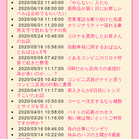
2020/06/22 11:40:00
『やらない』人たち
2020/06/19 08:00:00
新商品が届く日にお察しレ
ベルは止めてもらいたい
2020/06/16 11:18:00
営業電話を断り続けた先週
2020/06/01 11:20:00
オリジナリティー溢れる象
形文字で怒れるウチの長
2020/05/24 10:46:00
コロナを悪用したお客さん
のお話
2020/05/16 10:56:00
自動車税に関するおばはん
とおばはん2号
2020/05/09 07:42:00
とあるコンビニのコロナ対
策で起きた弊害
2020/05/01 11:17:00
GWだから店内での迷惑行
為が多いのか……？
2020/04/25 10:42:00
コンビニ店員がナイと思う
コンビニ店員の行動に遭遇
2020/04/17 11:17:00
新人さんが2日目にトンズ
ラこいたお話
2020/04/06 10:50:00
コーヒー注文するなら種類
とサイズを言え！
2020/04/01 10:58:00
バイトの応募がカオス
2020/03/20 11:16:00
無い物は無いというご時世
ですが何か？
2020/03/16 09:46:00
長の仕事にウンザリ
2020/03/14 10:22:00
休みのハズの土曜が3週連