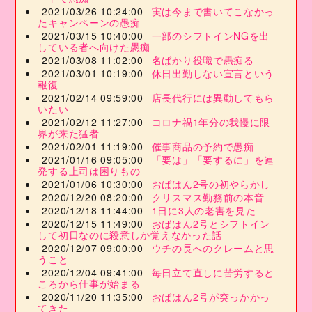
2021/03/26 10:24:00
実は今まで書いてこなかっ
たキャンペーンの愚痴
2021/03/15 10:40:00
一部のシフトインNGを出
している者へ向けた愚痴
2021/03/08 11:02:00
名ばかり役職で愚痴る
2021/03/01 10:19:00
休日出勤しない宣言という
報復
2021/02/14 09:59:00
店長代行には異動してもら
いたい
2021/02/12 11:27:00
コロナ禍1年分の我慢に限
界が来た猛者
2021/02/01 11:19:00
催事商品の予約で愚痴
2021/01/16 09:05:00
「要は」「要するに」を連
発する上司は困りもの
2021/01/06 10:30:00
おばはん2号の初やらかし
2020/12/20 08:20:00
クリスマス勤務前の本音
2020/12/18 11:44:00
1日に3人の老害を見た
2020/12/15 11:49:00
おばはん2号とシフトイン
して初日なのに殺意しか覚えなかった話
2020/12/07 09:00:00
ウチの長へのクレームと思
うこと
2020/12/04 09:41:00
毎日立て直しに苦労すると
ころから仕事が始まる
2020/11/20 11:35:00
おばはん2号が突っかかっ
てきた