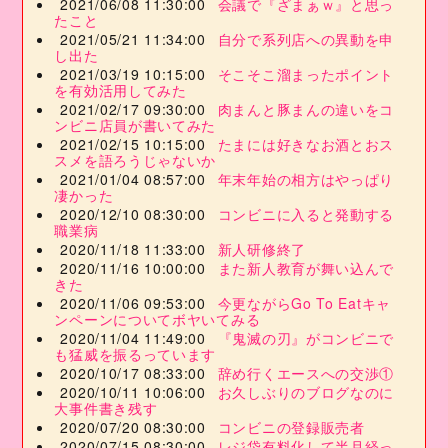
2021/06/08 11:30:00
会議で『ざまぁｗ』と思っ
たこと
2021/05/21 11:34:00
自分で系列店への異動を申
し出た
2021/03/19 10:15:00
そこそこ溜まったポイント
を有効活用してみた
2021/02/17 09:30:00
肉まんと豚まんの違いをコ
ンビニ店員が書いてみた
2021/02/15 10:15:00
たまには好きなお酒とおス
スメを語ろうじゃないか
2021/01/04 08:57:00
年末年始の相方はやっぱり
凄かった
2020/12/10 08:30:00
コンビニに入ると発動する
職業病
2020/11/18 11:33:00
新人研修終了
2020/11/16 10:00:00
また新人教育が舞い込んで
きた
2020/11/06 09:53:00
今更ながらGo To Eatキャ
ンペーンについてボヤいてみる
2020/11/04 11:49:00
『鬼滅の刃』がコンビニで
も猛威を振るっています
2020/10/17 08:33:00
辞め行くエースへの交渉①
2020/10/11 10:06:00
お久しぶりのブログなのに
大事件書き残す
2020/07/20 08:30:00
コンビニの登録販売者
2020/07/15 08:30:00
レジ袋有料化して半月経っ