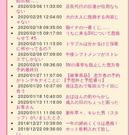
続出勤……
2020/03/06 11:33:00
店長代行の伝達が信用なら
ない
2020/02/25 12:04:00
大の大人に指摘する内容じ
ゃない
2020/02/18 09:35:00
朝イチの一番くじ……
2020/02/15 09:17:00
うちに来るSVについて愚痴
らせて #5
2020/02/10 11:13:00
トラブルは分かるけど深夜
に何やってるの？
2020/02/08 07:09:00
午後シフトメンツがストレ
スでしかない
2020/02/01 09:36:00
SVの暴挙を阻止した恵方巻
予約最終日
2020/01/27 11:07:00
【催事商品】 恵方巻の予約
がトンデモナイことに 【予想外と予想通り】
2020/01/20 10:37:00
発注忘れで毎回エライ目に
合う
2020/01/18 10:40:00
おばはんの初やらかし
2020/01/13 11:19:00
成人の日のちょっと困った
お客さん
2020/01/11 11:06:00
新年早々、キレた男（スタ
ッフ）がいましたとさ。
2019/12/27 10:39:00
一年の締めくくりは愚痴！
2019/12/22 09:36:00
ホット飲料入れて欲し
い……