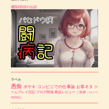
通院2回目のお話
ラベル
愚痴
ボヤキ
コンビニでの仕事論
お客ネタ
ゲ
ームプレイ日記
ブログ関係
商品レビュー
ご挨拶
バセドウ
病闘病記