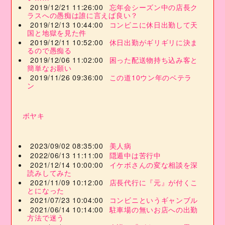
2019/12/21 11:26:00
忘年会シーズン中の店長ク
ラスへの愚痴は誰に言えば良い？
2019/12/13 10:44:00
コンビニに休日出勤して天
国と地獄を見た件
2019/12/11 10:52:00
休日出勤がギリギリに決ま
るので愚痴る
2019/12/06 11:02:00
困った配送物持ち込み客と
簡単なお願い
2019/11/26 09:36:00
この道10ウン年のベテラ
ン
ボヤキ
2023/09/02 08:35:00
美人病
2022/06/13 11:11:00
隠遁中は苦行中
2021/12/14 10:00:00
イケボさんの変な相談を深
読みしてみた
2021/11/09 10:12:00
店長代行に『元』が付くこ
とになった
2021/07/23 10:04:00
コンビニというギャンブル
2021/06/14 10:14:00
駐車場の無いお店への出勤
方法で迷う