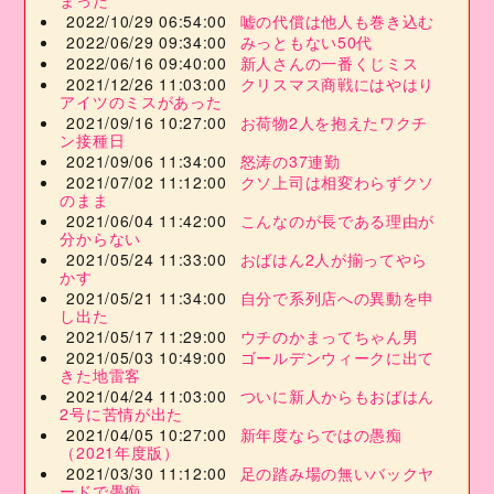
まった
2022/10/29 06:54:00
嘘の代償は他人も巻き込む
2022/06/29 09:34:00
みっともない50代
2022/06/16 09:40:00
新人さんの一番くじミス
2021/12/26 11:03:00
クリスマス商戦にはやはり
アイツのミスがあった
2021/09/16 10:27:00
お荷物2人を抱えたワクチ
ン接種日
2021/09/06 11:34:00
怒涛の37連勤
2021/07/02 11:12:00
クソ上司は相変わらずクソ
のまま
2021/06/04 11:42:00
こんなのが長である理由が
分からない
2021/05/24 11:33:00
おばはん2人が揃ってやら
かす
2021/05/21 11:34:00
自分で系列店への異動を申
し出た
2021/05/17 11:29:00
ウチのかまってちゃん男
2021/05/03 10:49:00
ゴールデンウィークに出て
きた地雷客
2021/04/24 11:03:00
ついに新人からもおばはん
2号に苦情が出た
2021/04/05 10:27:00
新年度ならではの愚痴
（2021年度版）
2021/03/30 11:12:00
足の踏み場の無いバックヤ
ードで愚痴