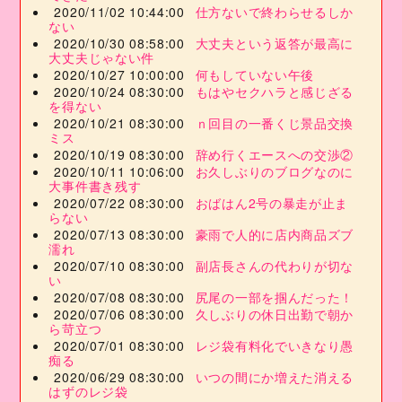
2020/11/02 10:44:00
仕方ないで終わらせるしか
ない
2020/10/30 08:58:00
大丈夫という返答が最高に
大丈夫じゃない件
2020/10/27 10:00:00
何もしていない午後
2020/10/24 08:30:00
もはやセクハラと感じざる
を得ない
2020/10/21 08:30:00
ｎ回目の一番くじ景品交換
ミス
2020/10/19 08:30:00
辞め行くエースへの交渉②
2020/10/11 10:06:00
お久しぶりのブログなのに
大事件書き残す
2020/07/22 08:30:00
おばはん2号の暴走が止ま
らない
2020/07/13 08:30:00
豪雨で人的に店内商品ズブ
濡れ
2020/07/10 08:30:00
副店長さんの代わりが切な
い
2020/07/08 08:30:00
尻尾の一部を掴んだった！
2020/07/06 08:30:00
久しぶりの休日出勤で朝か
ら苛立つ
2020/07/01 08:30:00
レジ袋有料化でいきなり愚
痴る
2020/06/29 08:30:00
いつの間にか増えた消える
はずのレジ袋