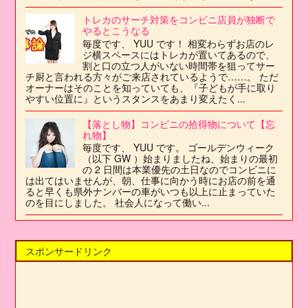
トレカのサーチ対策をコンビニ店員が独断で
やるとこうなる
毎度です、 YUU です！ 相変わらずお店のレ
ジ横スペースにはトレカが置いてあるので、
割と口の立つ人がいない時間帯を狙ってサー
チ厨と言われる方々がご来店されているようで……。 ただ
オーナーはそのことを知っていても、『子どもが手に取り
やすい位置に』というスタンスをあまり変えたく...
【落とし物】コンビニの拾得物について【忘
れ物】
毎度です、 YUU です。 ゴールデンウィーク
（以下 GW ）始まりましたね、始まりの最初
の 2 日間は本業優先の土日なのでコンビニに
は出てはいませんが、朝、仕事に向かう時にお店の前を通
ると早くも県外ナンバーの車がいつも以上に止まっていた
のを目にしました。 社会人になって働い...
スポンサードリンク