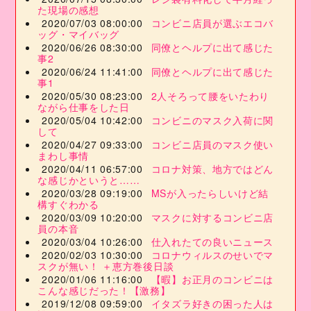
た現場の感想
2020/07/03 08:00:00
コンビニ店員が選ぶエコバ
ッグ・マイバッグ
2020/06/26 08:30:00
同僚とヘルプに出て感じた
事2
2020/06/24 11:41:00
同僚とヘルプに出て感じた
事1
2020/05/30 08:23:00
2人そろって腰をいたわり
ながら仕事をした日
2020/05/04 10:42:00
コンビニのマスク入荷に関
して
2020/04/27 09:33:00
コンビニ店員のマスク使い
まわし事情
2020/04/11 06:57:00
コロナ対策、地方ではどん
な感じかというと……
2020/03/28 09:19:00
MSが入ったらしいけど結
構すぐわかる
2020/03/09 10:20:00
マスクに対するコンビニ店
員の本音
2020/03/04 10:26:00
仕入れたての良いニュース
2020/02/03 10:30:00
コロナウィルスのせいでマ
スクが無い！ ＋恵方巻後日談
2020/01/06 11:16:00
【暇】お正月のコンビニは
こんな感じだった！【激務】
2019/12/08 09:59:00
イタズラ好きの困った人は