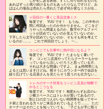
じが常にある状態、すぐに売り切れるものも
あればずっと残り続けるものもあったりなんですけど、お
ばはんの場合は売れたら売れたで必ず何か変なミスが出...
ｎ回目の一番くじ景品交換ミス
毎度です、 YUU です！ もうね、この半年の
間に何回あったのか分かりません。 どこをど
うやったら間違えるのか、数字やアルファベ
ットが読めていないのか見えていないのか、
下手したら文字が読めていないのか、そもそも何を考えて
いるのか……。 これで何回目でしょう、一...
コンビニでも仕事中に熱中症になるよ？
毎度です、 YUU です！ たまらなく暑いで
す。 コンビニ店員やってたらクーラーもかか
っているから涼しいだろうと思っている方、
それは大きな間違いですよ。 まぁ時間帯にも
よるとは思いますけどね、暇そうにカウンター内で会話を
繰り広げている店員さんを見たらそう思うのも仕方ない...
トレカのサーチ対策をコンビニ店員が独断で
やるとこうなる
毎度です、 YUU です！ 相変わらずお店のレ
ジ横スペースにはトレカが置いてあるので、
割と口の立つ人がいない時間帯を狙ってサー
チ厨と言われる方々がご来店されているようで……。 ただ
オーナーはそのことを知っていても、『子どもが手に取り