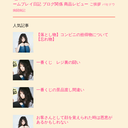
ームプレイ日記
ブログ関係
商品レビュー
ご挨拶
バセドウ
病闘病記
人気記事
【落とし物】コンビニの拾得物について
【忘れ物】
一番くじ レジ裏の闘い
一番くじの景品渡し間違い
お客さんとして顔を覚えられた時は恩恵が
あるかもしれない