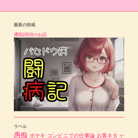
最新の投稿
通院2回目のお話
ラベル
愚痴
ボヤキ
コンビニでの仕事論
お客ネタ
ゲ