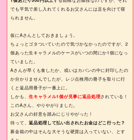
でも平気で差し入れてくれるお父さんには足を向けて寝
られません。
仮に
A
さんとしておきましょう。
ちょっとゴタついていたので気づかなかったのですが、
2
個あった生キャラメルのケースがいつの間にか
1
個になっ
ていました。
A
さんが早くも食したか、或いはカバンの中に封印したの
か分かりませんでしたが、レジ点検用の冊子を取りに行
くと返品用冊子が一番上に。
しかも、
生キャラメル
1
個が見事に返品処理
されている！
この
A
さん、やりやがりました。
お父さんの好意を踏みにじりやがった！
待って、
返品処理して払い出されたお金はどこ行った？
募金箱の中はそんな大そうな硬貨は入っていない、とす
ると……。