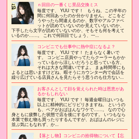
ｎ回目の一番くじ景品交換ミス
毎度です、 YUU です！ もうね、この半年の
間に何回あったのか分かりません。 どこをど
うやったら間違えるのか、数字やアルファベ
ットが読めていないのか見えていないのか、
下手したら文字が読めていないのか、そもそも何を考えて
いるのか……。 これで何回目でしょう、一...
コンビニでも仕事中に熱中症になるよ？
毎度です、 YUU です！ たまらなく暑いで
す。 コンビニ店員やってたらクーラーもかか
っているから涼しいだろうと思っている方、
それは大きな間違いですよ。 まぁ時間帯にも
よるとは思いますけどね、暇そうにカウンター内で会話を
繰り広げている店員さんを見たらそう思うのも仕方ない...
お客さんとして顔を覚えられた時は恩恵があ
るかもしれない
毎度です、 YUU です！ 毎週金曜日はいつも
以上に精神的にビリビリきますね。 というの
も、ペアがおばはんなワケで……。 なので心
身ともに疲弊した状態で店を後にするのです。 いつもなら
本業で飲む物も買ったりするんですが、おばはんのレジに
並ぶ気にもなれず、か...
【落とし物】コンビニの拾得物について【忘