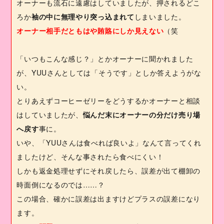
オーナーも流石に遠慮はしていましたが、押されるどこ
ろか
袖の中に無理やり突っ込まれて
しまいました。
オーナー相手だともはや賄賂にしか見えない
（笑
「いつもこんな感じ？」とかオーナーに聞かれました
が、
YUU
さんとしては「そうです」としか答えようがな
い。
とりあえずコーヒーゼリーをどうするかオーナーと相談
はしていましたが、
悩んだ末にオーナーの分だけ売り場
へ戻す
事に。
いや、「
YUU
さんは食べれば良いよ」なんて言ってくれ
ましたけど、そんな事されたら食べにくい！
しかも返金処理せずにそれ戻したら、誤差が出て棚卸の
時面倒になるのでは……？
この場合、確かに誤差は出ますけどプラスの誤差になり
ます。