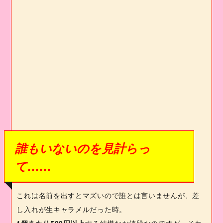
誰もいないのを見計らっ
て……
これは名前を出すとマズいので誰とは言いませんが、差
し入れが生キャラメルだった時。
1
個あたり
500
円以上
する結構なお値段なのですが、それ