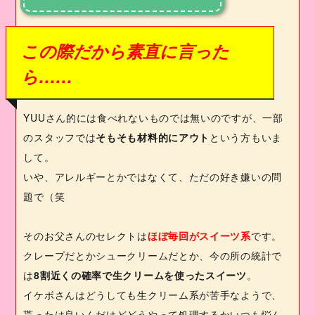
この際だから素直に言った
ら……
YUU
さん的には食べれないものでは無いのですが、一部
のスタッフでは
そもそも材料的にアウト
という方もいま
して。
いや、アレルギーとかではなくて、ただの好き嫌いの問
題で（笑
そのお父さんのセレクトは
ほぼ毎回がスイーツ系
です。
クレープだとかシュークリームだとか、今の所の統計で
は
8
割近くの確率で生クリームを使ったスイーツ
。
イケボさんはどうしても生クリーム系が苦手なようで、
貰ったは良いんだけどどうやって処理するかいつも悩ん