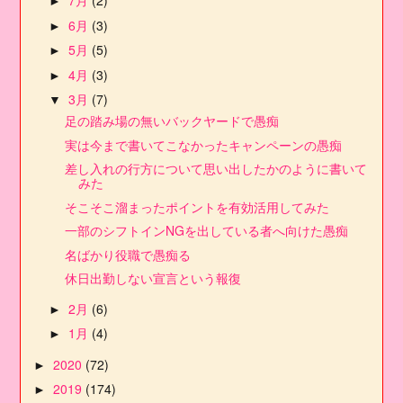
7月
(2)
►
6月
(3)
►
5月
(5)
►
4月
(3)
►
3月
(7)
▼
足の踏み場の無いバックヤードで愚痴
実は今まで書いてこなかったキャンペーンの愚痴
差し入れの行方について思い出したかのように書いて
みた
そこそこ溜まったポイントを有効活用してみた
一部のシフトインNGを出している者へ向けた愚痴
名ばかり役職で愚痴る
休日出勤しない宣言という報復
2月
(6)
►
1月
(4)
►
2020
(72)
►
2019
(174)
►