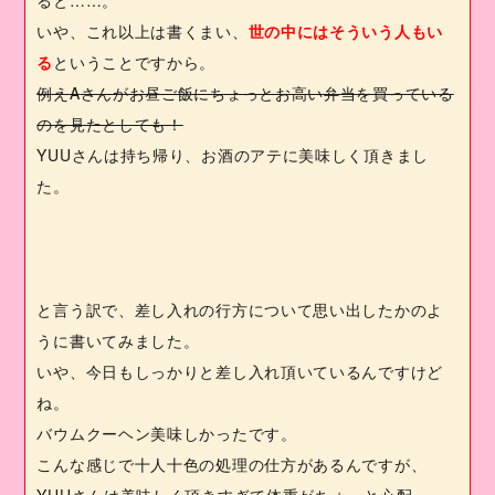
いや、これ以上は書くまい、
世の中にはそういう人もい
る
ということですから。
例え
A
さんがお昼ご飯にちょっとお高い弁当を買っている
のを見たとしても！
YUU
さんは持ち帰り、お酒のアテに美味しく頂きまし
た。
と言う訳で、差し入れの行方について思い出したかのよ
うに書いてみました。
いや、今日もしっかりと差し入れ頂いているんですけど
ね。
バウムクーヘン美味しかったです。
こんな感じで十人十色の処理の仕方があるんですが、
YUU
さんは美味しく頂きすぎて体重がちょっと心配