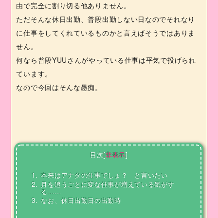
由で完全に割り切る他ありません。
ただそんな休日出勤、普段出勤しない日なのでそれなり
に仕事をしてくれているものかと言えばそうではありま
せん。
何なら普段
YUU
さんがやっている仕事は平気で投げられ
ています。
なので今回はそんな愚痴。
目次
[
非表示
]
1.
本来はアナタの仕事でしょ？ と言いたい
2.
月を追うごとに変な仕事が増えている気がす
る……
3.
なお、休日出勤日の出勤時