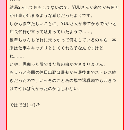
結局
2
人して何もしてないので、
YUU
さんが来てから何と
か仕事が始まるような感じだったようです。
しかも腹立たしいことに、
YUU
さんが来てからで良いと
店長代行が言って駄弁っていたようで……。
後輩ちゃんもそれに乗っかって何をしているのやら、本
来は仕事をキッチリとしてくれる子なんですけど
ね……。
いや、愚痴った所でまだ腹の虫がおさまりません。
ちょっと今回の休日出勤は最初から最後までストレス続
きだったので、いっそのことあの場で退職願でも叩きつ
けてやれば良かったのかもしれない。
ではでは
(‘
ω
’)
ﾉｼ