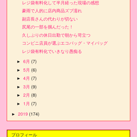
レジ袋有料化して半月経った現場の感想
豪雨で人的に店内商品ズブ濡れ
副店長さんの代わりが切ない
尻尾の一部を掴んだった！
久しぶりの休日出勤で朝から苛立つ
コンビニ店員が選ぶエコバッグ・マイバッグ
レジ袋有料化でいきなり愚痴る
6月
(7)
►
5月
(6)
►
4月
(7)
►
3月
(9)
►
2月
(8)
►
1月
(7)
►
2019
(174)
►
プロフィール