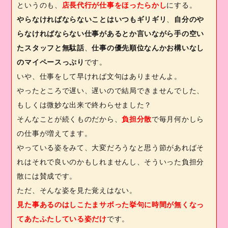
というのも、
店長代行が仕事をほったらかし
にする。
やらなければならないことはいつもギリギリ
、
自分のや
らなければならない仕事があるとか言いながら手の空い
たスタッフと無駄話
、
仕事の優先順位なんかお構いなし
のマイペースっぷり
です。
いや、仕事をして早ければ文句はありませんよ。
やったところで遅い、遅いので結局できませんでした、
もしくは微妙な出来で終わらせました？
そんなことが続くものだから、
負担分散
で毎月何かしら
の仕事が増えてます。
やっている姿をみて、大変だろうなと思う節があればそ
れはそれで良いのかもしれませんし、そういった負担分
散には賛成です。
ただ、そんな姿を見た覚えはない。
見た事あるのはしこたまサボった挙句に時間が無くなっ
てあたふたしている姿だけ
です。