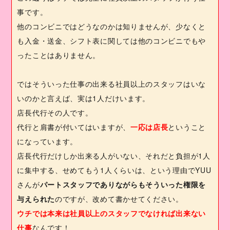
事です。
他のコンビニではどうなのかは知りませんが、少なくと
も入金・送金、シフト表に関しては他のコンビニでもや
ったことはありません。
ではそういった仕事の出来る社員以上のスタッフはいな
いのかと言えば、実は
1
人だけいます。
店長代行その人です。
代行と肩書が付いてはいますが、
一応は店長
ということ
になっています。
店長代行だけしか出来る人がいない、それだと負担が
1
人
に集中する、せめてもう
1
人くらいは、という理由で
YUU
さんが
パートスタッフでありながらもそういった権限を
与えられた
のですが、改めて書かせてください。
ウチでは本来は社員以上のスタッフでなければ出来ない
仕事
なんです！