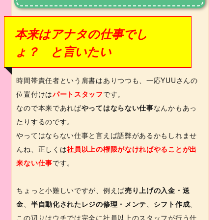
本来はアナタの仕事でし
ょ？ と言いたい
時間帯責任者という肩書はありつつも、一応
YUU
さんの
位置付けは
パートスタッフ
です。
なので本来であれば
やってはならない仕事
なんかもあっ
たりするのです。
やってはならない仕事と言えば語弊があるかもしれませ
んね、正しくは
社員以上の権限がなければやることが出
来ない仕事
です。
ちょっと小難しいですが、例えば
売り上げの入金・送
金
、
半自動化されたレジの修理・メンテ
、
シフト作成
、
この辺りはウチでは完全に社員以上のスタッフが行う仕