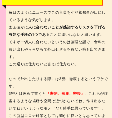
毎日のようにニュースでこの言葉を小池都知事が口にし
ているような気がします。
まぁ確かに
人に会わないことが感染するリスクを下げる
有効な手段の
1
つ
であることに違いはないと思います。
ですが一切人に合わないというのは無理な話で、食料の
買い出しやら何やらで外出せざるを得ない時も出てきま
す。
この辺りは仕方ないと言えば仕方ない。
なので外出したりする際には
3
密に徹底するというワケで
す。
3
密とは改めて書くと
『密閉、密集、密接』
、これらが該
当するような場所や空間は近づかないでね、作り出さな
いでねというようなモノ（だと勝手に思っています）。
この新型コロナ対策としては確かに良いとは思っていま