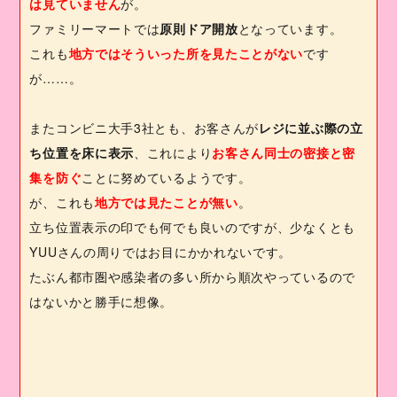
は見ていません
が。
ファミリーマートでは
原則ドア開放
となっています。
これも
地方ではそういった所を見たことがない
です
が……。
またコンビニ大手
3
社とも、お客さんが
レジに並ぶ際の立
ち位置を床に表示
、これにより
お客さん同士の密接と密
集を防ぐ
ことに努めているようです。
が、これも
地方では見たことが無い
。
立ち位置表示の印でも何でも良いのですが、少なくとも
YUU
さんの周りではお目にかかれないです。
たぶん都市圏や感染者の多い所から順次やっているので
はないかと勝手に想像。