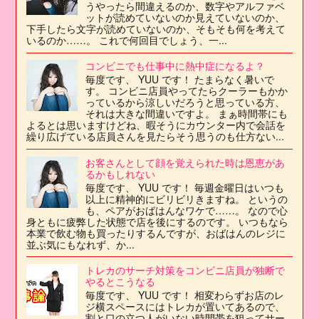
うやったら間違えるのか、数字やアルファベ
ットが読めていないのか見えていないのか、
下手したら文字が読めていないのか、そもそも何を考えて
いるのか……。 これで何回目でしょう、一...
コンビニでも仕事中に熱中症になるよ？
毎度です、 YUU です！ たまらなく暑いで
す。 コンビニ店員やってたらクーラーもかか
っているから涼しいだろうと思っている方、
それは大きな間違いですよ。 まぁ時間帯にも
よるとは思いますけどね、暇そうにカウンター内で会話を
繰り広げている店員さんを見たらそう思うのも仕方ない...
お客さんとして顔を覚えられた時は恩恵があ
るかもしれない
毎度です、 YUU です！ 毎週金曜日はいつも
以上に精神的にビリビリきますね。 というの
も、ペアがおばはんなワケで……。 なので心
身ともに疲弊した状態で店を後にするのです。 いつもなら
本業で飲む物も買ったりするんですが、おばはんのレジに
並ぶ気にもなれず、か...
トレカのサーチ対策をコンビニ店員が独断で
やるとこうなる
毎度です、 YUU です！ 相変わらずお店のレ
ジ横スペースにはトレカが置いてあるので、
割と口の立つ人がいない時間帯を狙ってサー