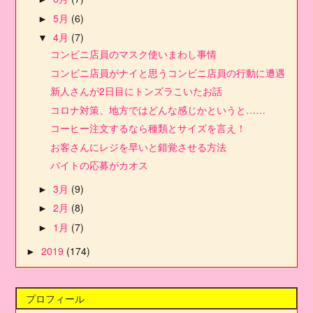
5月
(6)
►
4月
(7)
▼
コンビニ店員のマスク使いまわし事情
コンビニ店員がナイと思うコンビニ店員の行動に遭遇
新人さんが2日目にトンズラこいたお話
コロナ対策、地方ではどんな感じかというと……
コーヒー注文するなら種類とサイズを言え！
お客さんにレジを早いと錯覚させる方法
バイトの応募がカオス
3月
(9)
►
2月
(8)
►
1月
(7)
►
2019
(174)
►
プロフィール