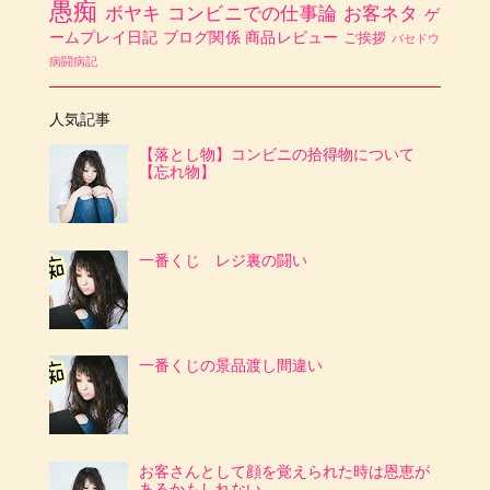
愚痴
ボヤキ
コンビニでの仕事論
お客ネタ
ゲ
ームプレイ日記
ブログ関係
商品レビュー
ご挨拶
バセドウ
病闘病記
人気記事
【落とし物】コンビニの拾得物について
【忘れ物】
一番くじ レジ裏の闘い
一番くじの景品渡し間違い
お客さんとして顔を覚えられた時は恩恵が
あるかもしれない