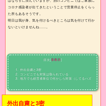
はならずに済んでいますが、別のコンビニではご家族に
コロナ感染者が出てきたということで営業停止をくらっ
た所もあるそうです。
明日は我が身、気を付けるべきところは気を付けて行か
ないといけませんね……。
目次
[
非表示
]
1.
外出自粛と3密
2.
コンビニでも対策は取られている
3.
地方でも経営者単位で何かしら対策（してるハズ
外出自粛と
3
密