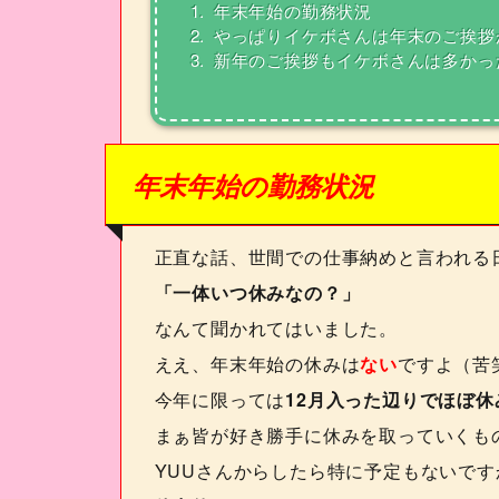
1.
年末年始の勤務状況
2.
やっぱりイケボさんは年末のご挨拶
3.
新年のご挨拶もイケボさんは多かっ
年末年始の勤務状況
正直な話、世間での仕事納めと言われる
「一体いつ休みなの？」
なんて聞かれてはいました。
ええ、年末年始の休みは
ない
ですよ（苦
今年に限っては
12
月入った辺りでほぼ休
まぁ皆が好き勝手に休みを取っていくも
YUU
さんからしたら特に予定もないです