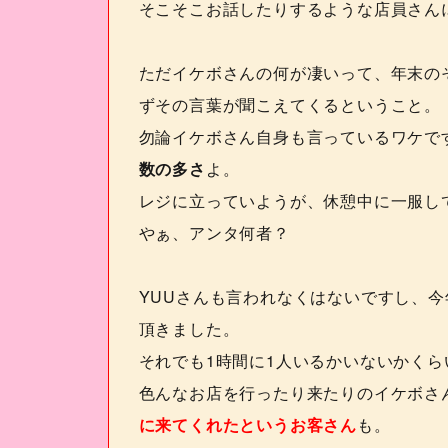
そこそこお話したりするような店員さん
ただイケボさんの何が凄いって、年末の
ずその言葉が聞こえてくるということ。
勿論イケボさん自身も言っているワケで
数の多さ
よ。
レジに立っていようが、休憩中に一服し
やぁ、アンタ何者？
YUU
さんも言われなくはないですし、今
頂きました。
それでも
1
時間に
1
人いるかいないかくら
色んなお店を行ったり来たりのイケボさ
に来てくれたというお客さん
も。