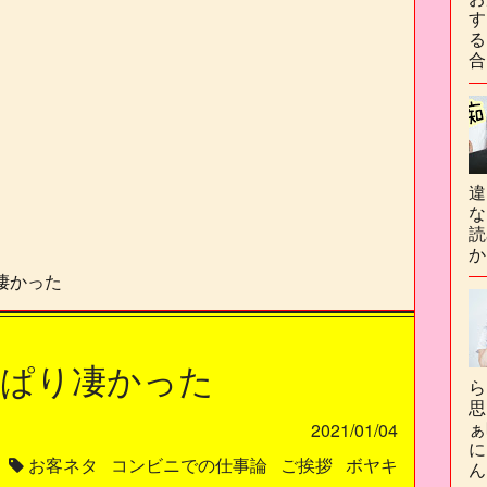
す
る
合
違
な
読
か
凄かった
っぱり凄かった
ら
思
ぁ
2021/01/04
に
お客ネタ
コンビニでの仕事論
ご挨拶
ボヤキ
ん