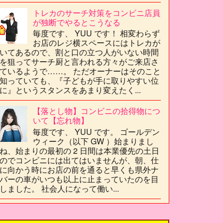
トレカのサーチ対策をコンビニ店員
が独断でやるとこうなる
毎度です、 YUU です！ 相変わらず
お店のレジ横スペースにはトレカが
いてあるので、割と口の立つ人がいない時間
を狙ってサーチ厨と言われる方々がご来店さ
ているようで……。 ただオーナーはそのこと
知っていても、『子どもが手に取りやすい位
に』というスタンスをあまり変えたく...
【落とし物】コンビニの拾得物につ
いて【忘れ物】
毎度です、 YUU です。 ゴールデン
ウィーク（以下 GW ）始まりまし
ね、始まりの最初の 2 日間は本業優先の土日
のでコンビニには出てはいませんが、朝、仕
に向かう時にお店の前を通ると早くも県外ナ
バーの車がいつも以上に止まっていたのを目
しました。 社会人になって働い...