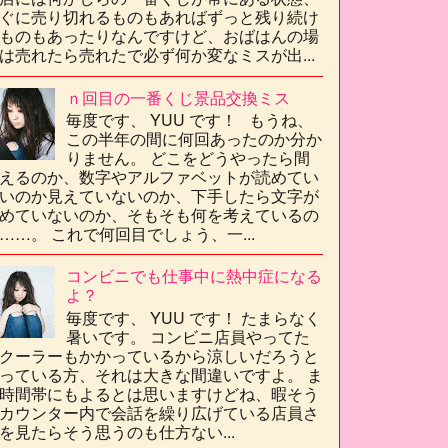
ぐに売り切れるものもあればずっと残り続け
ものもあったりなんですけど、おばはんの場
は売れたら売れたで必ず何か変なミスが出...
ｎ回目の一番くじ景品交換ミス
毎度です、 YUU です！ もうね、
この半年の間に何回あったのか分か
りません。 どこをどうやったら間
えるのか、数字やアルファベットが読めてい
いのか見えていないのか、下手したら文字が
めていないのか、そもそも何を考えているの
……。 これで何回目でしょう、一...
コンビニでも仕事中に熱中症になる
よ？
毎度です、 YUU です！ たまらなく
暑いです。 コンビニ店員やってた
クーラーもかかっているから涼しいだろうと
っている方、それは大きな間違いですよ。 ま
時間帯にもよるとは思いますけどね、暇そう
カウンター内で会話を繰り広げている店員さ
を見たらそう思うのも仕方ない...