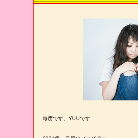
毎度です、
YUU
です！
2021
年、最初のブログです。