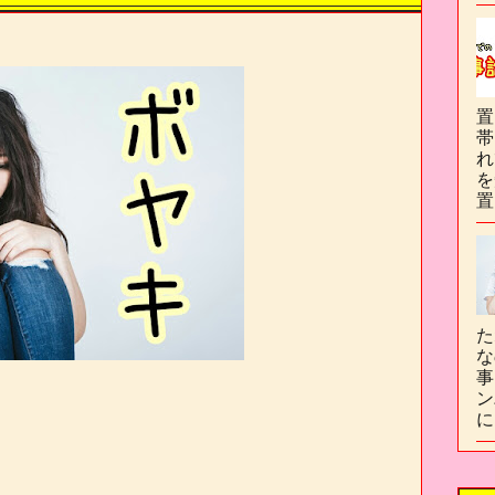
置
帯
れ
を
置
た
な
事
ン
に