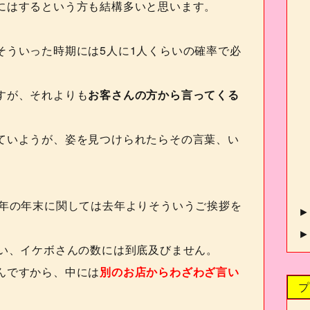
にはするという方も結構多いと思います。
そういった時期には
5
人に
1
人くらいの確率で必
すが、それよりも
お客さんの方から言ってくる
ていようが、姿を見つけられたらその言葉、い
年の年末に関しては去年よりそういうご挨拶を
い、イケボさんの数には到底及びません。
んですから、中には
別のお店からわざわざ言い
プ