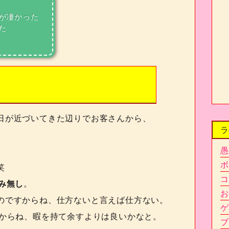
が凄かった
た
日が近づいてきた辺りでお客さんから、
ラ
愚
ボ
笑
コ
み無し
。
お
のですからね、仕方ないと言えば仕方ない。
ゲ
からね、暇を持て余すよりは良いかなと。
ブ