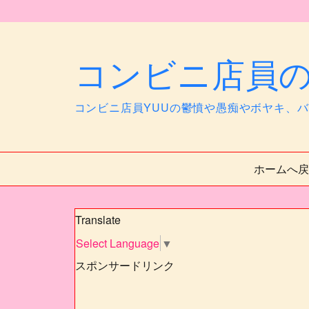
コンビニ店員
コンビニ店員YUUの鬱憤や愚痴やボヤキ、
ホームへ戻
Translate
Select Language
▼
スポンサードリンク